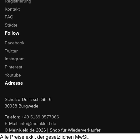
Registrierung
Kontakt
FAQ
Städte
Follow
Facebook
Twitter
Instagram
Pinterest
Youtube
Adresse
Schulze-Delitzsch-Str. 6
30938 Burgwedel
Telefon:
+49 5139 9577066
E-Mail:
info@meinkleid.de
© MeinKleid.de 2026 | Shop für Wiederverkäufer
Alle Preise exkl. der gesetzlichen MwSt.