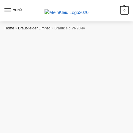
MENÜ
0
Home
»
Brautkleider Limited
»
Brautkleid VN93-IV